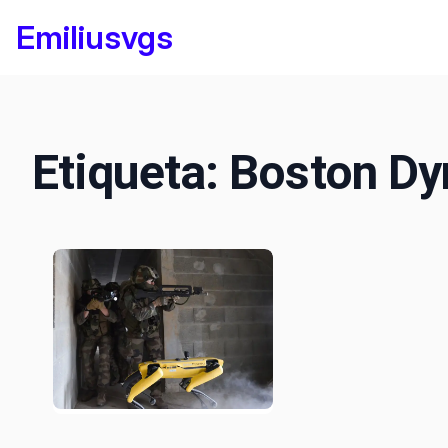
Saltar
Emiliusvgs
al
contenido
Etiqueta:
Boston D