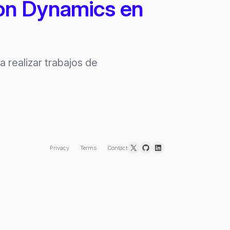
ston Dynamics en
 realizar trabajos de
X
GitHub
LinkedIn
Privacy
Terms
Contact