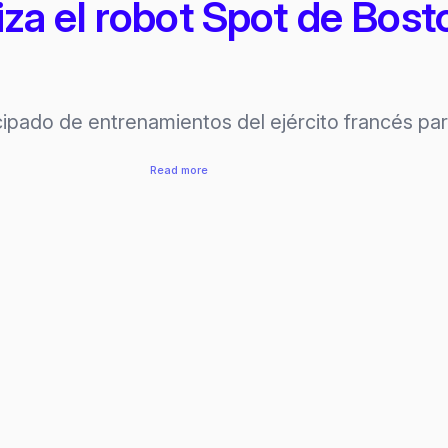
iliza el robot Spot de Bo
ipado de entrenamientos del ejército francés para
:
Read more
El
ejército
francés
utiliza
el
robot
Spot
de
Boston
Dynamics
en