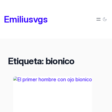
Saltar
al
Emiliusvgs
contenido
Etiqueta:
bionico