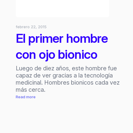
febrero 22, 2015
El primer hombre
con ojo bionico
Luego de diez años, este hombre fue
capaz de ver gracias a la tecnología
medicinal. Hombres bionicos cada vez
más cerca.
:
Read more
El
primer
hombre
con
ojo