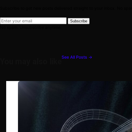
Subscribe to get new posts delivered straight to your inbox. No sp
Subscribe
No spam. Unsubscribe anytime.
See All Posts →
You may also like