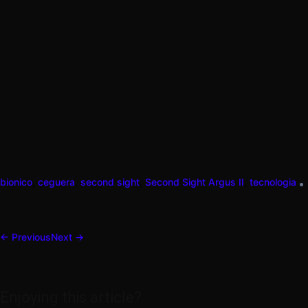
bionico
,
ceguera
,
second sight
,
Second Sight Argus II
,
tecnologia
← Previous
Next →
Enjoying this article?