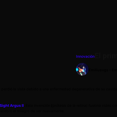
El pri
Innovación
Emiliusvgs – Em
 perdió la vista debido a una enfermedad degenerativa de su cavida
ight Argus II
.
Esta invención
(
prótesis de la retina) fusiona video
erebro el milagro de ver nuevamente.