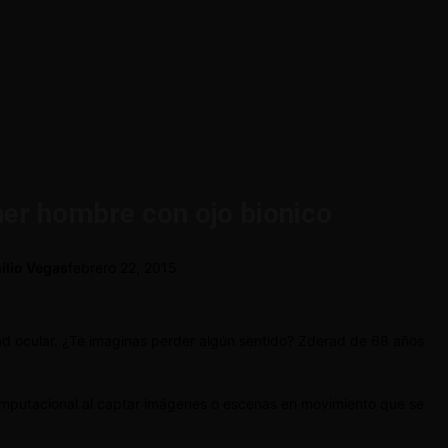
mer hombre con ojo bionico
ilio Vegas
febrero 22, 2015
d ocular. ¿Te imaginas perder algún sentido? Zderad de 68 años
 computacional al captar imágenes o escenas en movimiento que se