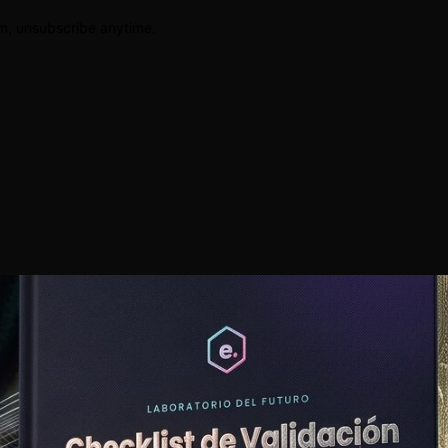
am, unsubscribe anytime.