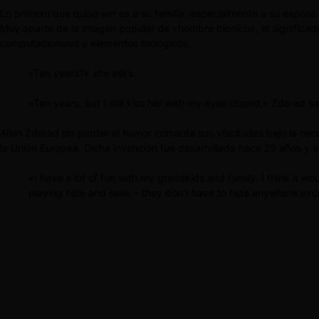
Lo primero que quiso ver es a su familia, especialmente a su esposa
Muy aparte de la imagen popular de «hombre bionico», el significado 
computacionales y elementos biológicos.
«Ten years?» she asks.
«Ten years, but I still kiss her with my eyes closed,» Zderad sa
Allen Zderad sin perder el humor comenta sus viscitudes bajo la os
la Unión Europea. Dicha invención fue desarrollada hace 25 años y e
«I have a lot of fun with my grandkids and family. I think it 
playing hide and seek – they don’t have to hide anywhere exce