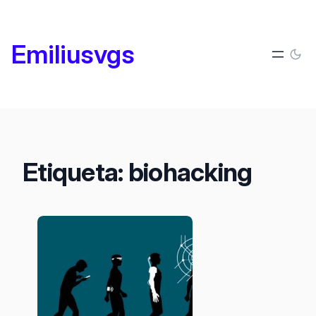
Saltar
al
Emiliusvgs
contenido
Etiqueta:
biohacking