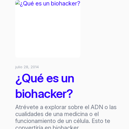
y
el
biohacking
de
la
mano
julio 28, 2014
¿Qué es un
biohacker?
Atrévete a explorar sobre el ADN o las
cualidades de una medicina o el
funcionamiento de un célula. Esto te
convertiría en biohacker