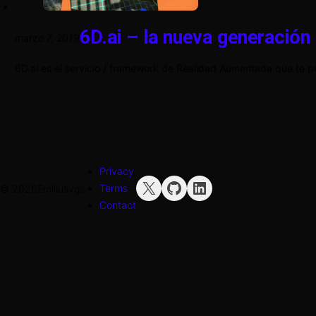
6D.ai – la nueva generació
marzo 7, 2019
6D.ai es el servicio / framework de Realidad Aumentada que te perm
Privacy
X
GitHub
LinkedIn
Terms
© 2026
Emiliusvgs
Contact