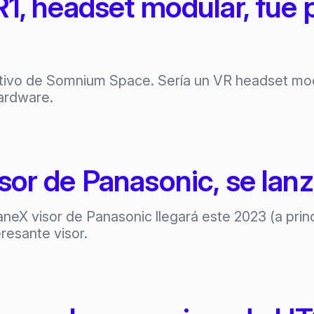
, headset modular, fue 
tivo de Somnium Space. Sería un VR headset mod
hardware.
or de Panasonic, se lan
neX visor de Panasonic llegará este 2023 (a prin
resante visor.