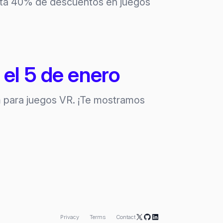
asta 40% de descuentos en juegos
el 5 de enero
m para juegos VR. ¡Te mostramos
X
GitHub
LinkedIn
Privacy
Terms
Contact