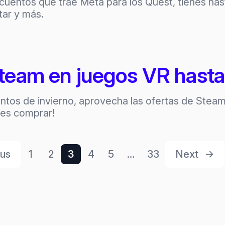
cuentos que trae Meta para los Quest, tienes h
tar y más.
team en juegos VR hasta 
tos de invierno, aprovecha las ofertas de Stea
bes comprar!
ous
1
2
3
4
5
…
33
Next
→