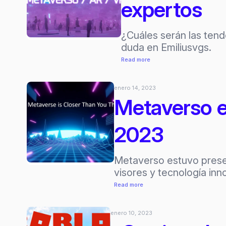
expertos
¿Cuáles serán las tend
duda en Emiliusvgs.
:
Read more
Tendencia
XR
enero 14, 2023
y
Metaverso e
Metaverso
2023:
2023
Preguntamos
a
5
Metaverso estuvo prese
expertos
visores y tecnología in
:
Read more
Metaverso
está
enero 10, 2023
más