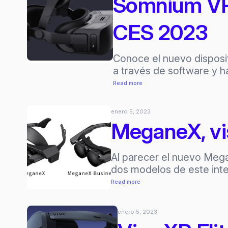
Somnium VR1
lanzar
xrOS
CES 2023
de
sus
headset
Conoce el nuevo disposi
AR/
a través de software y 
VR
:
Read more
Somnium
VR1,
enero 5, 2023
headset
MeganeX, vis
modular,
fue
Al parecer el nuevo Mega
presentado
dos modelos de este inte
en
CES
:
Read more
2023
MeganeX,
visor
enero 5, 2023
de