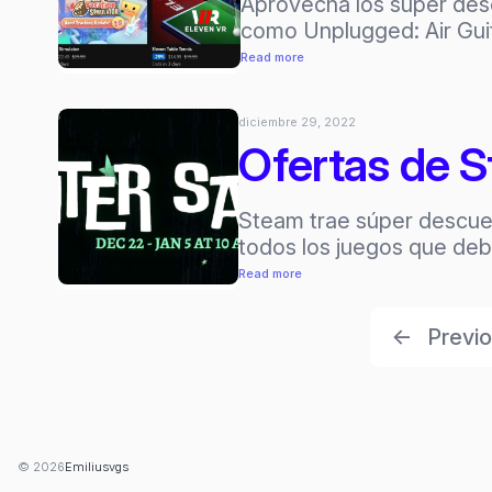
Aprovecha los súper des
llegarán
como Unplugged: Air Gui
2023?
:
Read more
Descuentos
de
diciembre 29, 2022
Meta
Ofertas de S
para
Quest
hasta
Steam trae súper descuen
el
todos los juegos que de
2
:
Read more
de
Ofertas
enero
de
←
Previ
Steam
en
juegos
VR
hasta
© 2026
Emiliusvgs
el