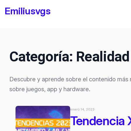
Saltar
Emiliusvgs
al
contenido
Categoría:
Realidad 
Descubre y aprende sobre el contenido más re
sobre juegos, app y hardware.
enero 14, 2023
Tendencia 