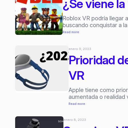
¿Se viene la
cerca
de
Roblox VR podría llegar 
lo
buscando conquistar a la
que
crees
:
Read more
–
¿Se
CES
viene
enero 9, 2023
2023
la
Prioridad d
versión
VR
VR
de
Roblox
a
Apple tiene como prior
Meta?
aumentada o realidad v
:
Read more
Prioridad
de
enero 8, 2023
Apple: