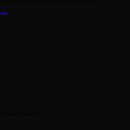
post nuevos que he venido recopilando. Cuídense! 😀
sos/
am, unsubscribe anytime.