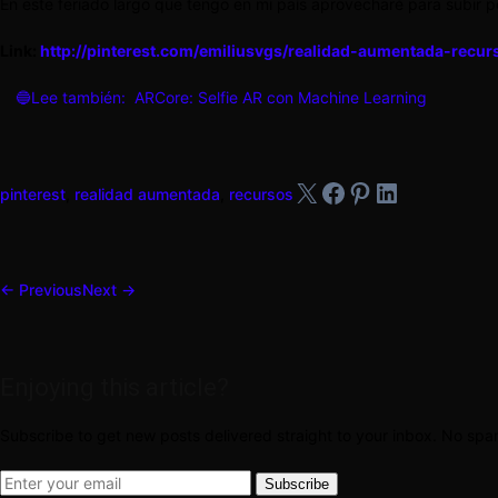
En este feriado largo que tengo en mi país aprovecharé para subir 
Link:
http://pinterest.com/emiliusvgs/realidad-aumentada-recur
🔵Lee también:
ARCore: Selfie AR con Machine Learning
X
Facebook
Pinterest
LinkedIn
pinterest
,
realidad aumentada
,
recursos
← Previous
Next →
Enjoying this article?
Subscribe to get new posts delivered straight to your inbox. No sp
Subscribe