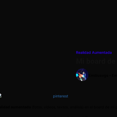
Realidad Aumentada
Mi board de
Emiliusvgs – Em
alidad aumentada
(fotos, videos, textos, análisis) en el board de mi