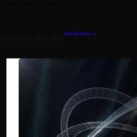
No spam. Unsubscribe anytime.
See All Posts →
You may also like