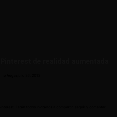
 Pinterest de realidad aumentada
ilio Vegas
julio 26, 2013
 pinterest. Están todos invitados a compartir, seguir y comentar.