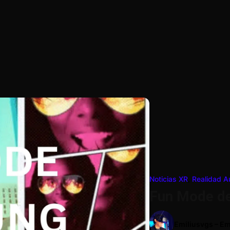
Noticias XR
,
Realidad 
Fun Mode de
Emiliusvgs – Em