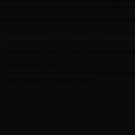
“
Las lentes son la forma en que más de 250 millones de Snapchatter
comunidad de Samsung Galaxy
”, dice Ben Schwerin, Vicepresident
Es importante aclarar que el modo Fun Mode se ha lanzado en varios
¿Cómo utilizar Fun Mode de Samsung
Los nuevos modelos de Galaxy A pueden ya disfrutar de esta tecnolo
Abre la aplicación cámara
Busca la opción «fun» o «diversión» dentro del carrusel de opcio
Activa y utiliza los filtros que más te gusten