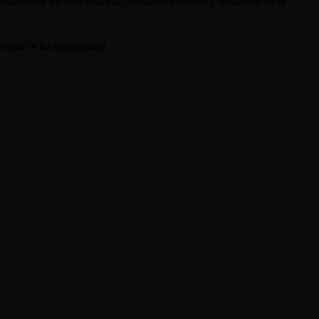
ncantados de que estas actividades deleiten y resuenen en la
debido a su antiguedad.