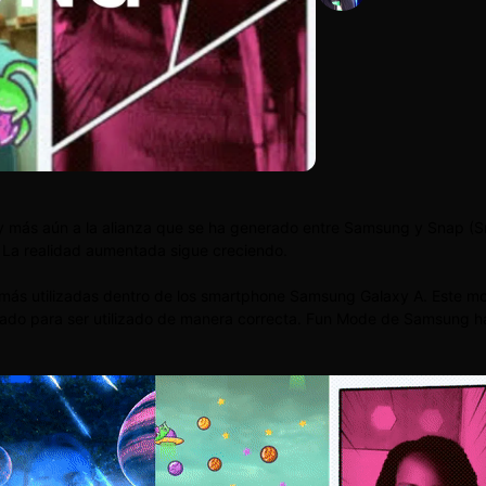
a y más aún a la alianza que se ha generado entre Samsung y Snap (S
La realidad aumentada sigue creciendo.
ás utilizadas dentro de los smartphone Samsung Galaxy A. Este mod
do para ser utilizado de manera correcta. Fun Mode de Samsung ha 