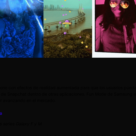
e con efectos de realidad aumentada para que los usuarios puedan e
 de Snapchat dentro de otras aplicaciones. Fun Mode de Samsung es l
ir avanzando en el mercado.
a
s series Galaxy F y M