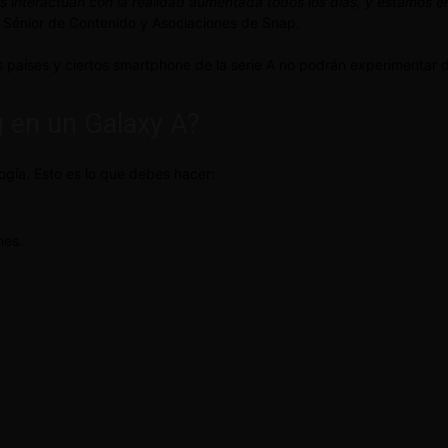
s interactúan con la realidad aumentada todos los días, y estamos e
e Sénior de Contenido y Asociaciones de Snap.
 países y ciertos smartphone de la serie A no podrán experimentar 
 en un Galaxy A?
gía. Esto es lo que debes hacer:
nes.