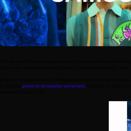
Esto es una noticia que alegrará al sector de la realidad aumentad
Conoce por qué es un éxito el proyecto Fun Mode Samsung y Snap. 
Quizá no te suene mucho «Fun Mode» pero es una de las funciones m
lo que este
proyecto de realidad aumentada
ha tenido un gran merca
lanzamiento en el 2021.