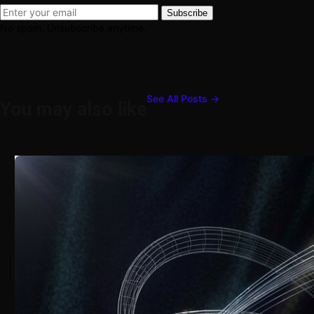
Subscribe
No spam. Unsubscribe anytime.
See All Posts →
You may also like