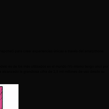
napchat) para crear experiencias únicas a través del smarpthone.
elo es de los más utilizados en el mundo (Yo mismo tengo uno) por
alcanzado la grandiosa cifra de 2,5 mil millones de uso desde su