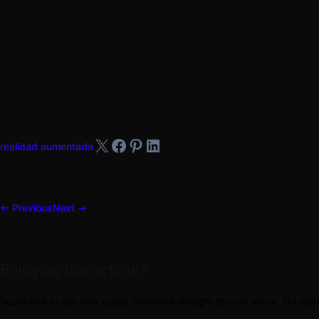
X
Facebook
Pinterest
LinkedIn
realidad aumentada
← Previous
Next →
Enjoying this article?
Subscribe to get new posts delivered straight to your inbox. No sp