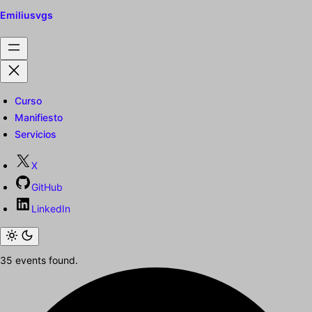
Emiliusvgs
Curso
Manifiesto
Servicios
X
GitHub
LinkedIn
35 events found.