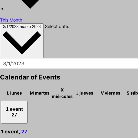
This Month
Select date.
3/1/2023
marzo 2023
Calendar of Events
X
L
lunes
M
martes
J
jueves
V
viernes
S
sá
miércoles
1 event
27
1 event,
27