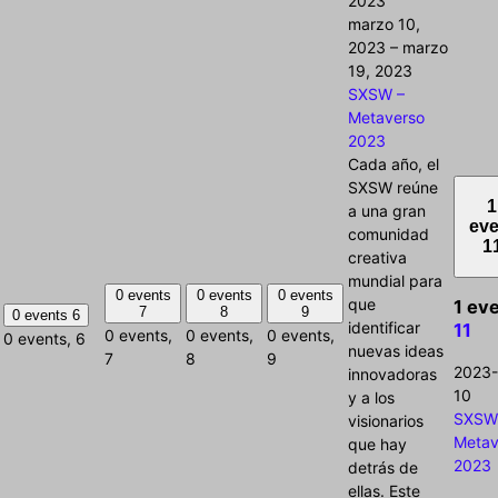
2023
marzo 10,
2023
–
marzo
19, 2023
SXSW –
Metaverso
2023
Cada año, el
SXSW reúne
1
a una gran
eve
comunidad
1
creativa
mundial para
0 events
0 events
0 events
que
1 eve
7
8
9
0 events
6
identificar
11
0 events,
0 events,
0 events,
0 events,
6
nuevas ideas
7
8
9
2023-
innovadoras
10
y a los
SXSW
visionarios
Metav
que hay
2023
detrás de
ellas. Este