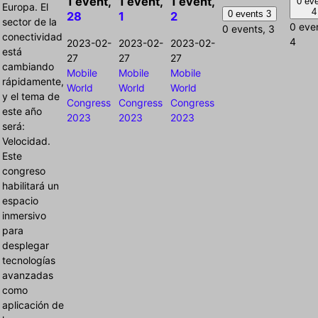
1 event,
1 event,
1 event,
0 ev
Europa. El
4
0 events
3
28
1
2
sector de la
0 eve
0 events,
3
conectividad
4
2023-02-
2023-02-
2023-02-
está
27
27
27
cambiando
Mobile
Mobile
Mobile
rápidamente,
World
World
World
y el tema de
Congress
Congress
Congress
este año
2023
2023
2023
será:
Velocidad.
Este
congreso
habilitará un
espacio
inmersivo
para
desplegar
tecnologías
avanzadas
como
aplicación de