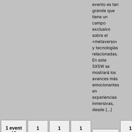
evento es tan
grande que
tiene un
campo
exclusivo
sobre el
«metaverso»
y tecnologías
relacionadas.
En este
SXSW se
mostrará los
avances más
emocionantes
en
experiencias
inmersivas,
desde […]
1 event
1
1
1
1