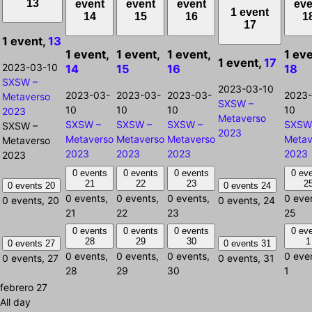
13
event
event
event
eve
1 event
14
15
16
1
17
1 event,
13
1 event,
1 event,
1 event,
1 eve
1 event,
17
2023-03-10
14
15
16
18
SXSW –
2023-03-10
2023-03-
2023-03-
2023-03-
2023-
Metaverso
SXSW –
10
10
10
10
2023
Metaverso
SXSW –
SXSW –
SXSW –
SXSW
SXSW –
2023
Metaverso
Metaverso
Metaverso
Metav
Metaverso
2023
2023
2023
2023
2023
0 events
0 events
0 events
0 ev
21
22
23
2
0 events
20
0 events
24
0 events,
0 events,
0 events,
0 eve
0 events,
20
0 events,
24
21
22
23
25
0 events
0 events
0 events
0 ev
28
29
30
1
0 events
27
0 events
31
0 events,
0 events,
0 events,
0 eve
0 events,
27
0 events,
31
28
29
30
1
febrero 27
All day