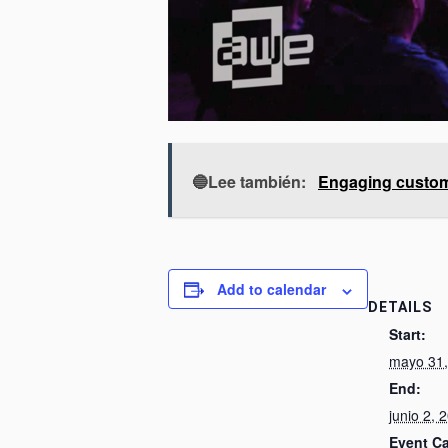
🔵Lee también:
Engaging custom
Add to calendar
DETAILS
Start:
mayo 31,
End:
junio 2, 
Event Ca