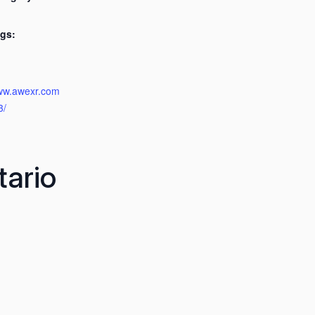
gs:
:
www.awexr.com
3/
ario