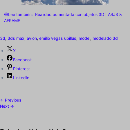
🔵Lee también:
Realidad aumentada con objetos 3D | ARJS &
AFRAME
3d
,
3ds max
,
avion
,
emilio vegas ubillus
,
model
,
modelado 3d
X
Facebook
Pinterest
LinkedIn
← Previous
Next →