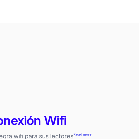
onexión Wifi
:
Read more
egra wifi para sus lectores