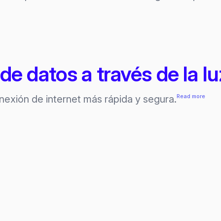
 de datos a través de la lu
:
Read more
onexión de internet más rápida y segura.
Lifi,
trans
de
datos
a
travé
de
la
luz