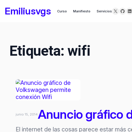
Saltar
Emiliusvgs
X
GitH
Li
Curso
Manifiesto
Servicios
al
contenido
Etiqueta:
wifi
Anuncio gráfico 
junio 15, 2014
El internet de las cosas parece estar más c