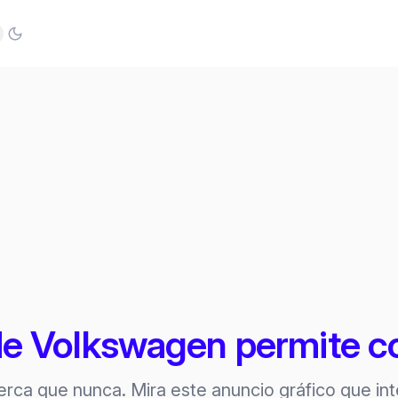
ub
nkedIn
de Volkswagen permite c
erca que nunca. Mira este anuncio gráfico que int