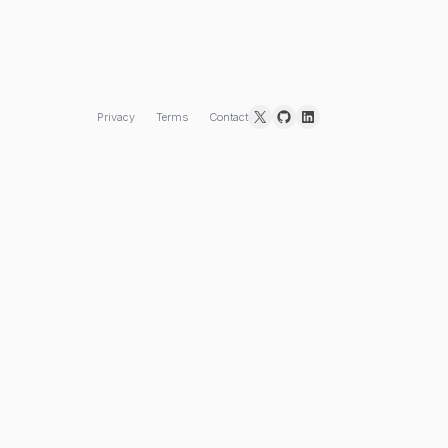
X
GitHub
LinkedIn
Privacy
Terms
Contact