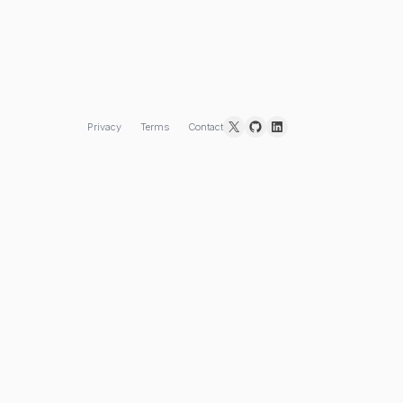
X
GitHub
LinkedIn
Privacy
Terms
Contact