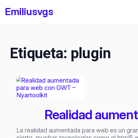
Saltar
Emiliusvgs
al
contenido
Etiqueta:
plugin
Realidad aument
La realidad aumentada para web es un gran
cierto, muchas tecnologías como el html5