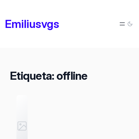
Saltar
al
Emiliusvgs
contenido
Etiqueta:
offline