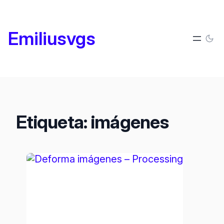
Saltar
al
Emiliusvgs
contenido
Etiqueta:
imágenes