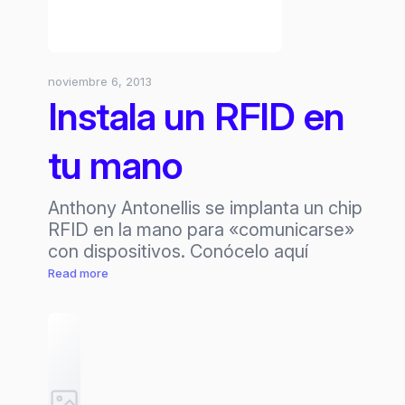
noviembre 6, 2013
Instala un RFID en
tu mano
Anthony Antonellis se implanta un chip
RFID en la mano para «comunicarse»
con dispositivos. Conócelo aquí
:
Read more
Instala
un
RFID
en
tu
mano