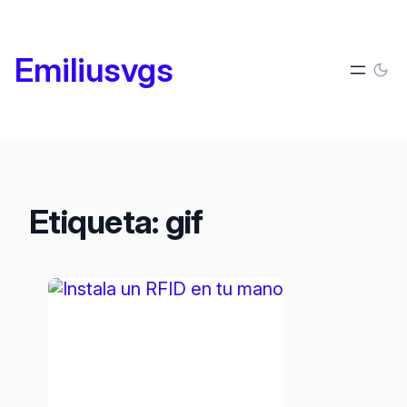
Saltar
al
Emiliusvgs
contenido
Etiqueta:
gif