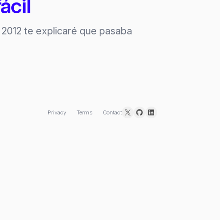
ácil
l 2012 te explicaré que pasaba
X
GitHub
LinkedIn
Privacy
Terms
Contact