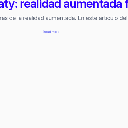
y: realidad aumentada f
as de la realidad aumentada. En este articulo de
:
Read more
Aumentaty:
realidad
aumentada
fácil