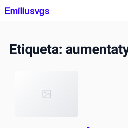
Saltar
Emiliusvgs
al
contenido
Etiqueta:
aumentat