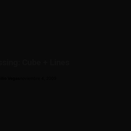
sing: Cube + Lines
ilio Vegas
noviembre 4, 2009