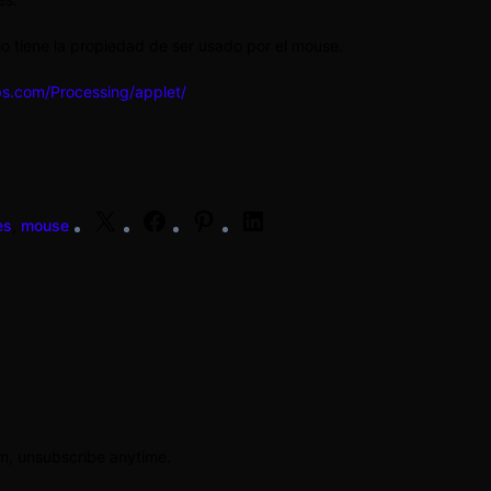
o tiene la propiedad de ser usado por el mouse.
bs.com/Processing/applet/
X
Facebook
Pinterest
LinkedIn
es
,
mouse
am, unsubscribe anytime.