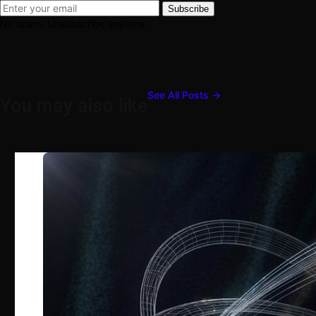
Subscribe
No spam. Unsubscribe anytime.
See All Posts →
You may also like