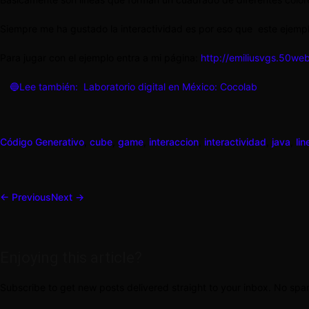
Siempre me ha gustado la interactividad es por eso que este ejempl
Para jugar con el ejemplo entra a mi página:
http://emiliusvgs.50we
🔵Lee también:
Laboratorio digital en México: Cocolab
Código Generativo
,
cube
,
game
,
interaccion
,
interactividad
,
java
,
lin
← Previous
Next →
Enjoying this article?
Subscribe to get new posts delivered straight to your inbox. No sp