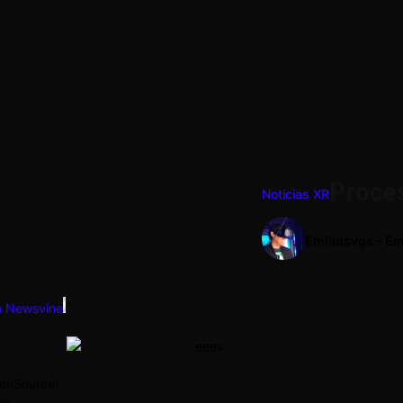
Proces
Noticias XR
Emiliusvgs – Em
penSource).
es.