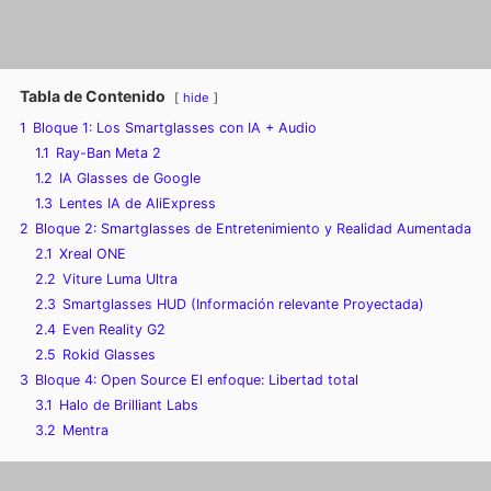
Tabla de Contenido
hide
1
Bloque 1: Los Smartglasses con IA + Audio
1.1
Ray-Ban Meta 2
1.2
IA Glasses de Google
1.3
Lentes IA de AliExpress
2
Bloque 2: Smartglasses de Entretenimiento y Realidad Aumentada
2.1
Xreal ONE
2.2
Viture Luma Ultra
2.3
Smartglasses HUD (Información relevante Proyectada)
2.4
Even Reality G2
2.5
Rokid Glasses
3
Bloque 4: Open Source El enfoque: Libertad total
3.1
Halo de Brilliant Labs
3.2
Mentra