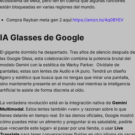
ecosistema de Meta, pero ten en cuenta que algunas funciones
están bloqueadas en varias regiones del mundo.
Compra Rayban meta gen 2 aquí
https://amzn.to/4q0BYEV
IA Glasses de Google
El gigante dormido ha despertado. Tras años de silencio después de
las Google Glass, esta colaboración combina la potencia brutal del
modelo Gemini con la estética de Warby Parker. Olvídate de
pantallas; estas son lentes de Audio e IA puro. Tendrá un diseño
ligero y estético que busca que no tengas que mirar una pantalla,
sino mantenerte presente en el mundo real mientras la inteligencia
artificial te asiste de forma discreta al oído.
La verdadera revolución está en la integración nativa de
Gemini
Multimodal
. Estos lentes también «ven» y razonan sobre lo que
tienes delante en tiempo real. En las demos oficiales, Google mostró
cómo puedes mirar un alimento y preguntar si es saludable, pedirle
que «recuerde este lugar» al pasar por una tienda, o usar
Live
Translate
para tener conversaciones fluidas en otro idioma sin sacar