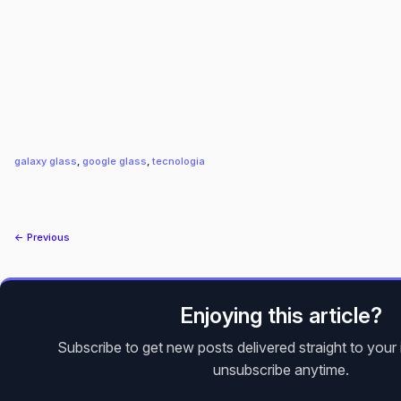
galaxy glass
, 
google glass
, 
tecnologia
← Previous
Enjoying this article?
Subscribe to get new posts delivered straight to you
unsubscribe anytime.