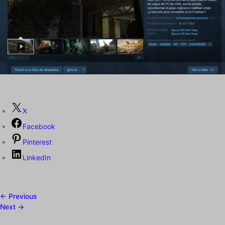
X
Facebook
Pinterest
LinkedIn
← Previous
Next →