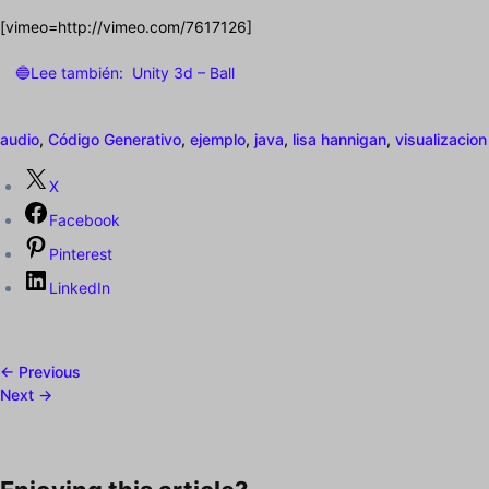
[vimeo=http://vimeo.com/7617126]
🔵Lee también:
Unity 3d – Ball
audio
,
Código Generativo
,
ejemplo
,
java
,
lisa hannigan
,
visualizacion
X
Facebook
Pinterest
LinkedIn
← Previous
Next →