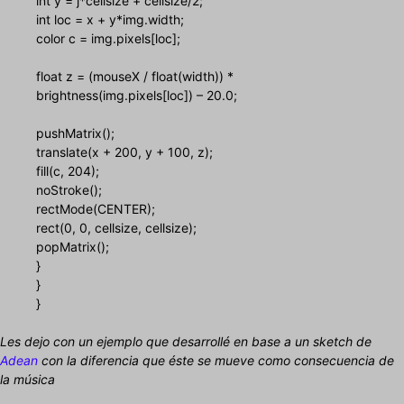
int y = j*cellsize + cellsize/2;
int loc = x + y*img.width;
color c = img.pixels[loc];
float z = (mouseX / float(width)) *
brightness(img.pixels[loc]) – 20.0;
pushMatrix();
translate(x + 200, y + 100, z);
fill(c, 204);
noStroke();
rectMode(CENTER);
rect(0, 0, cellsize, cellsize);
popMatrix();
}
}
}
Les dejo con un ejemplo que desarrollé en base a un sketch de
Adean
con la diferencia que éste se mueve como consecuencia de
la música