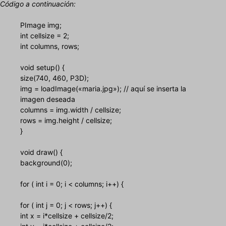
Código a continuación:
PImage img;
int cellsize = 2;
int columns, rows;
void setup() {
size(740, 460, P3D);
img = loadImage(«maria.jpg»); // aquí se inserta la
imagen deseada
columns = img.width / cellsize;
rows = img.height / cellsize;
}
void draw() {
background(0);
for ( int i = 0; i < columns; i++) {
for ( int j = 0; j < rows; j++) {
int x = i*cellsize + cellsize/2;