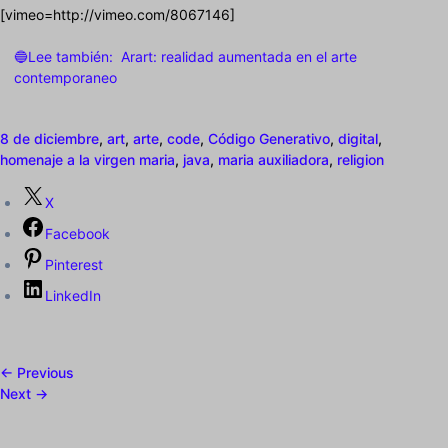
[vimeo=http://vimeo.com/8067146]
🔵Lee también:
Arart: realidad aumentada en el arte
contemporaneo
8 de diciembre
,
art
,
arte
,
code
,
Código Generativo
,
digital
,
homenaje a la virgen maria
,
java
,
maria auxiliadora
,
religion
X
Facebook
Pinterest
LinkedIn
← Previous
Next →